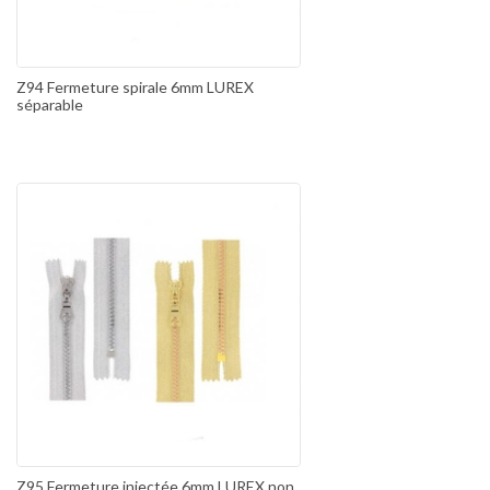
Z94 Fermeture spirale 6mm LUREX
séparable
Z95 Fermeture injectée 6mm LUREX non