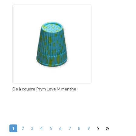
Dé à coudre Prym Love M menthe
1
2
3
4
5
6
7
8
9