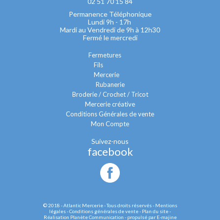
02 51 70 15 84
Permanence Téléphonique
Lundi 9h - 17h
Mardi au Vendredi de 9h à 12h30
Fermé le mercredi
Fermetures
Fils
Mercerie
Rubanerie
Broderie / Crochet / Tricot
Mercerie créative
Conditions Générales de vente
Mon Compte
Suivez-nous
facebook
© 2018 - Atlantic Mercerie - Tous droits réservés -
Mentions
légales
-
Conditions générales de vente
-
Plan du site
-
Réalisation Planète Communication
-
propulsé par E-majine