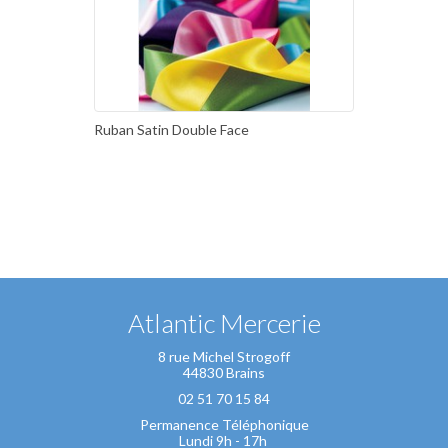
Ruban Satin Double Face
Atlantic Mercerie
8 rue Michel Strogoff
44830 Brains
02 51 70 15 84
Permanence Téléphonique
Lundi 9h - 17h